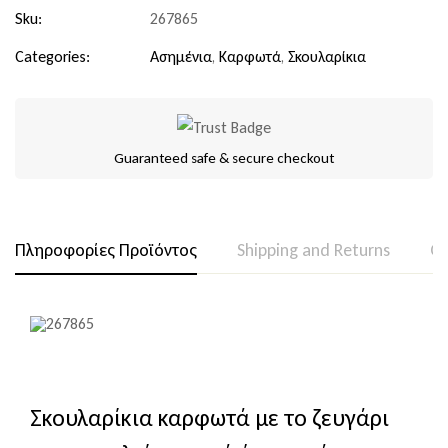
Sku:
267865
Categories:
Ασημένια
,
Καρφωτά
,
Σκουλαρίκια
Guaranteed safe & secure checkout
Πληροφορίες Προϊόντος
Shipping and Returns
Qu
Σκουλαρίκια καρφωτά με το ζευγάρι