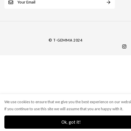
m
a
i
l
*
© T-GEMMA 2024
We use cookies to ensure that we give you the best experience on our websi
If you continue to use this site we will assume that you are happy with it.
Ok, got it!
0
0