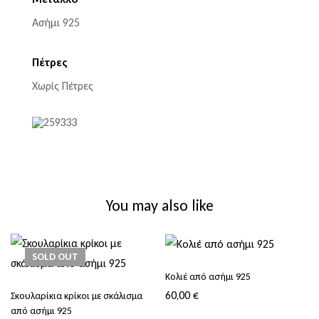
Ασήμι 925
Πέτρες
Χωρίς Πέτρες
You may also like
SOLD
OUT
Κολιέ από ασήμι 925
60,00
€
Σκουλαρίκια κρίκοι με σκάλισμα
από ασήμι 925