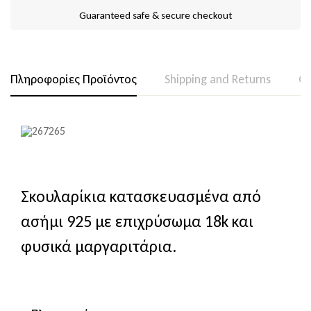
Guaranteed safe & secure checkout
Πληροφορίες Προϊόντος
Shipping and Returns
Qu
Σκουλαρίκια κατασκευασμένα από
ασήμι 925 με επιχρύσωμα 18k και
φυσικά μαργαριτάρια.