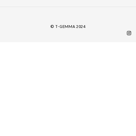
a
i
l
*
© T-GEMMA 2024