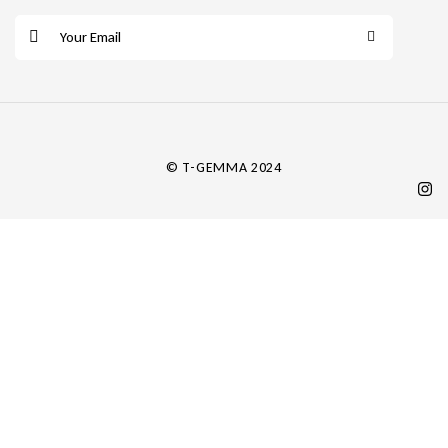
E
m
a
i
l
*
© T-GEMMA 2024