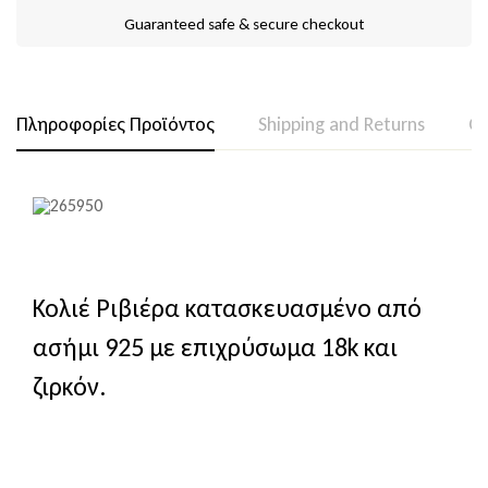
Guaranteed safe & secure checkout
Πληροφορίες Προϊόντος
Shipping and Returns
Qu
Κολιέ Ριβιέρα κατασκευασμένο από
ασήμι 925 με επιχρύσωμα 18k και
ζιρκόν.