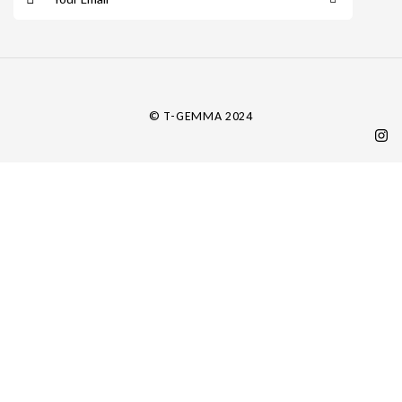
m
a
i
l
*
© T-GEMMA 2024