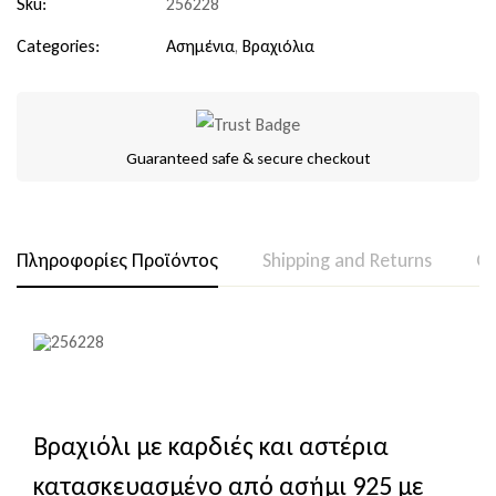
Sku:
256228
Categories:
Ασημένια
,
Βραχιόλια
Guaranteed safe & secure checkout
Πληροφορίες Προϊόντος
Shipping and Returns
Qu
Βραχιόλι με καρδιές και αστέρια
κατασκευασμένο από ασήμι 925 με